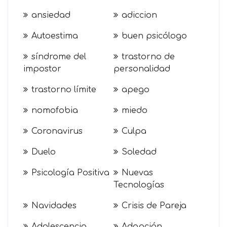
ansiedad
adiccion
Autoestima
buen psicólogo
síndrome del
trastorno de
impostor
personalidad
trastorno límite
apego
nomofobia
miedo
Coronavirus
Culpa
Duelo
Soledad
Psicología Positiva
Nuevas
Tecnologías
Navidades
Crisis de Pareja
Adolescencia
Adopción