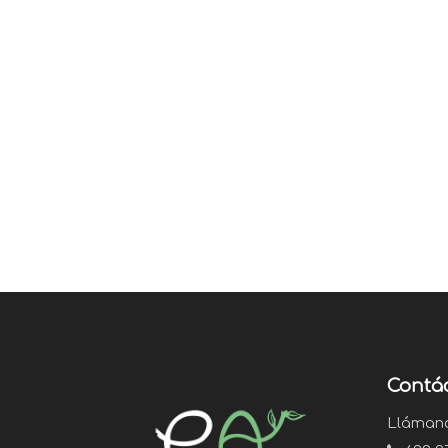
Contá
Lláman