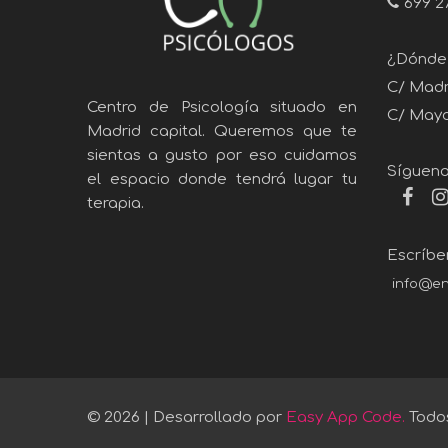
699 2
¿Dónde
C/ Madra
Centro de Psicología situado en
C/ Mayor
Madrid capital. Queremos que te
sientas a gusto por eso cuidamos
Sígueno
el espacio donde tendrá lugar tu
terapia.
Escríbe
info@en
© 2026 | Desarrollado por
Easy App Code.
Todos