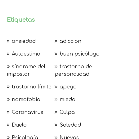
Etiquetas
ansiedad
adiccion
Autoestima
buen psicólogo
síndrome del
trastorno de
impostor
personalidad
trastorno límite
apego
nomofobia
miedo
Coronavirus
Culpa
Duelo
Soledad
Psicología
Nuevas