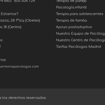
74 880
/
605 506 724
Terapia de pareja
Psicología infantil
 Estamos?
Terapia para adolescentes
zos, 28 1ºIzq (Cibeles)
Terapia de familia
, 18 (Centro)
Apoyo postadoptivo
Nuestro Equipo de Psicólo
s:
Nuestro Centro de Psicólog
Tarifas Psicólogos Madrid
nos
armoniapsicologos.com
 los derechos reservados