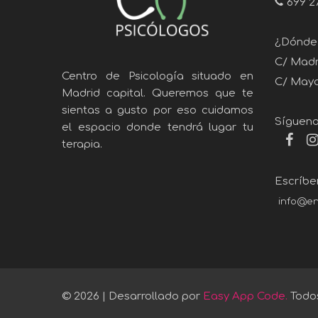
699 2
¿Dónde
C/ Madra
Centro de Psicología situado en
C/ Mayor
Madrid capital. Queremos que te
sientas a gusto por eso cuidamos
Sígueno
el espacio donde tendrá lugar tu
terapia.
Escríbe
info@en
© 2026 | Desarrollado por
Easy App Code.
Todos