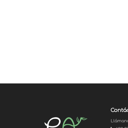
Contá
Lláman