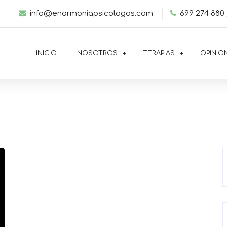
info@enarmoniapsicologos.com
699 274 880 
INICIO
NOSOTROS
TERAPIAS
OPINIO