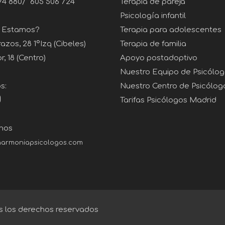
74 880
/
605 506 724
Terapia de pareja
Psicología infantil
 Estamos?
Terapia para adolescentes
zos, 28 1ºIzq (Cibeles)
Terapia de familia
, 18 (Centro)
Apoyo postadoptivo
Nuestro Equipo de Psicólo
s:
Nuestro Centro de Psicólog
Tarifas Psicólogos Madrid
nos
armoniapsicologos.com
 los derechos reservados