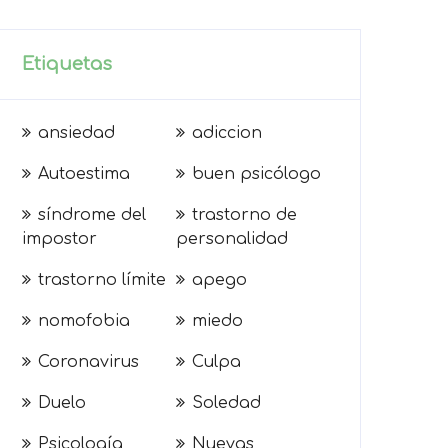
Etiquetas
ansiedad
adiccion
Autoestima
buen psicólogo
síndrome del
trastorno de
impostor
personalidad
trastorno límite
apego
nomofobia
miedo
Coronavirus
Culpa
Duelo
Soledad
Psicología
Nuevas