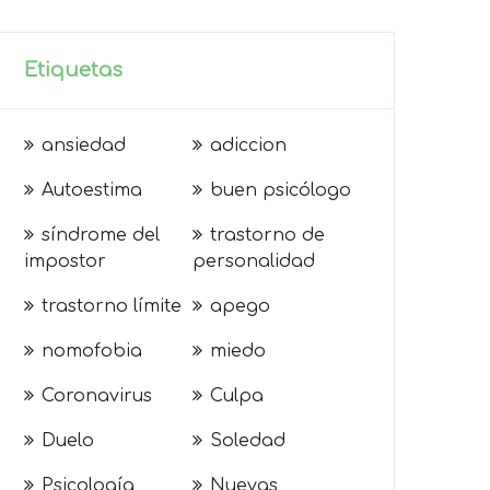
Etiquetas
ansiedad
adiccion
Autoestima
buen psicólogo
síndrome del
trastorno de
impostor
personalidad
trastorno límite
apego
nomofobia
miedo
Coronavirus
Culpa
Duelo
Soledad
Psicología
Nuevas