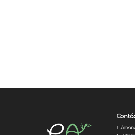
Contá
Lláman