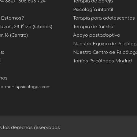
74 880
/
605 506 724
Terapia de pareja
Psicología infantil
 Estamos?
Terapia para adolescentes
zos, 28 1ºIzq (Cibeles)
Terapia de familia
, 18 (Centro)
Apoyo postadoptivo
Nuestro Equipo de Psicólo
s:
Nuestro Centro de Psicólog
Tarifas Psicólogos Madrid
nos
armoniapsicologos.com
 los derechos reservados