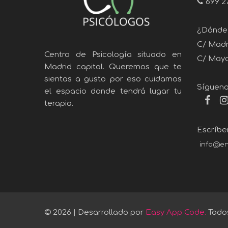
699 2
¿Dónde
C/ Madra
Centro de Psicología situado en
C/ Mayor
Madrid capital. Queremos que te
sientas a gusto por eso cuidamos
Sígueno
el espacio donde tendrá lugar tu
terapia.
Escríbe
info@en
© 2026 | Desarrollado por
Easy App Code.
Todos