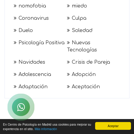
nomofobia
miedo
Coronavirus
Culpa
Duelo
Soledad
Psicología Positiva
Nuevas
Tecnologías
Navidades
Crisis de Pareja
Adolescencia
Adopción
Adaptación
Aceptación
Contactar
por
WhatsApp
En Centro de Psicología en Madrid usa cookies para mejorar su
Aceptar
experiencia en el sitio.
Más información